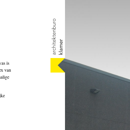
as is
ex van
alige
jke